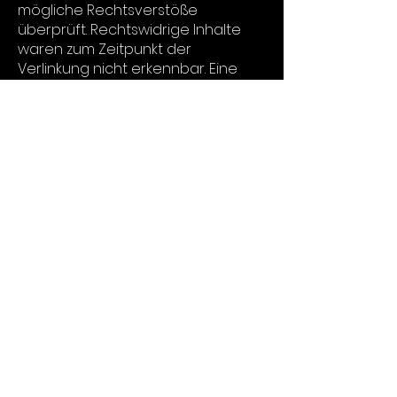
mögliche Rechtsverstöße
überprüft. Rechtswidrige Inhalte
waren zum Zeitpunkt der
Verlinkung nicht erkennbar. Eine
permanente inhaltliche Kontrolle
der verlinkten Seiten ist jedoch
ohne konkrete Anhaltspunkte einer
Rechtsverletzung nicht zumutbar.
Bei Bekanntwerden von
Rechtsverletzungen werden wir
derartige Links umgehend
entfernen.
Urheberrecht:
Die durch die Seitenbetreiber
erstellten Inhalte und Werke auf
diesen Seiten unterliegen dem
deutschen Urheberrecht. Die
Vervielfältigung, Bearbeitung,
Verbreitung und jede Art der