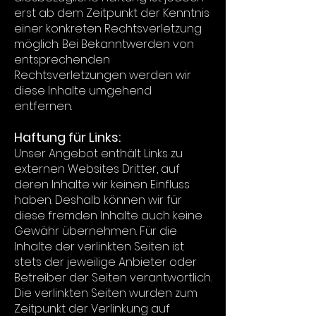
erst ab dem Zeitpunkt der Kenntnis
einer konkreten Rechtsverletzung
möglich. Bei Bekanntwerden von
entsprechenden
Rechtsverletzungen werden wir
diese Inhalte umgehend
entfernen.
Haftung für Links:
Unser Angebot enthält Links zu
externen Websites Dritter, auf
deren Inhalte wir keinen Einfluss
haben. Deshalb können wir für
diese fremden Inhalte auch keine
Gewähr übernehmen. Für die
Inhalte der verlinkten Seiten ist
stets der jeweilige Anbieter oder
Betreiber der Seiten verantwortlich.
Die verlinkten Seiten wurden zum
Zeitpunkt der Verlinkung auf