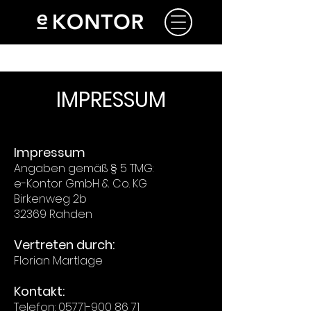
IMPRESSUM
Impressum
Angaben gemäß § 5 TMG:
e-Kontor GmbH & Co. KG
Birkenweg 2b
32369 Rahden
Vertreten durch:
Florian Martlage
Kontakt:
Telefon: 05771-900 86 71