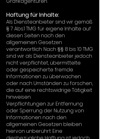
Grafikagenturen.
Haftung für Inhalte:
Als Diensteanbieter sind wir gemäß
§ 7 Abs.1 TMG für eigene Inhalte auf
diesen Seiten nach den
allgemeinen Gesetzen
verantwortlich. Nach §§ 8 bis 10 TMG
sind wir als Diensteanbieter jedoch
nicht verpflichtet, übermittelte
oder gespeicherte fremde
Informationen zu überwachen
oder nach Umständen zu forschen,
die auf eine rechtswidrige Tätigkeit
hinweisen.
Verpflichtungen zur Entfernung
oder Sperrung der Nutzung von
Informationen nach den
allgemeinen Gesetzen bleiben
hiervon unberührt. Eine
diesbezügliche Haftung ist jedoch