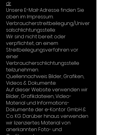
dr
Unsere E-Mail-Adresse finden Sie
oben im Impressum.
Verbraucherstreitbeilegung/Univer
salschlichtungsstelle:
Wir sind nicht bereit oder
verpflichtet, an einem
Streitbeilegungsverfahren vor
einer
Verbraucherschlichtungsstelle
teilzunehmen.
Quellennachweis Bilder, Grafiken,
Videos & Dokumente:
Auf dieser Website verwenden wir
Bilder, Grafikdateien, Video-
Material und Informations-
Dokumente der e-Kontor GmbH &
Co. KG. Darüber hinaus verwenden
wir lizenziertes Material von
anerkannten Foto- und