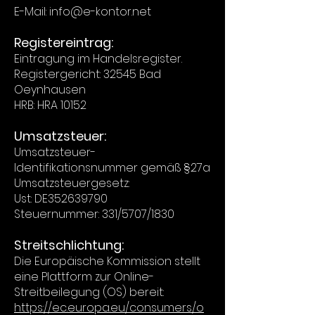
E-Mail: info@e-kontor.net
Registereintrag:
Eintragung im Handelsregister.
Registergericht: 32545 Bad
Oeynhausen
HRB: HRA 10152
Umsatzsteuer:
Umsatzsteuer-
Identifikationsnummer gemäß §27a
Umsatzsteuergesetz:
Ust: DE352639790
Steuernummer: 331/5707/1830
Streitschlichtung:
Die Europäische Kommission stellt
eine Plattform zur Online-
Streitbeilegung (OS) bereit:
https://ec.europa.eu/consumers/o