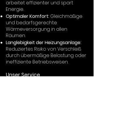
arbeitet effizienter und spart
Energie.
Optimaler Komfort:
Gleichmäßige
und bedarfsgerechte
Wärmeversorgung in allen
Räumen.
Langlebigkeit der Heizungsanlage:
Reduziertes Risiko von Verschleiß
durch übermäßige Belastung oder
ineffiziente Betriebsweisen.
Unser Service
Bei der E-Kontor GmbH & Co. KG
führen wir eine detaillierte
Heizlastberechnung für Ihr
Gebäude durch und beraten Sie
hinsichtlich der besten
Heizungsoptionen. Wir unterstützen
Sie von der Planungsphase bis zur