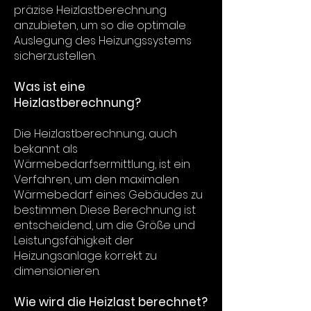
präzise Heizlastberechnung
anzubieten, um so die optimale
Auslegung des Heizungssystems
sicherzustellen.
Was ist eine
Heizlastberechnung?
Die Heizlastberechnung, auch
bekannt als
Wärmebedarfsermittlung, ist ein
Verfahren, um den maximalen
Wärmebedarf eines Gebäudes zu
bestimmen. Diese Berechnung ist
entscheidend, um die Größe und
Leistungsfähigkeit der
Heizungsanlage korrekt zu
dimensionieren.
Wie wird die Heizlast berechnet?