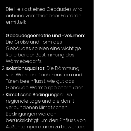
Die Heizlast eines Gebäudes wird
anhand verschiedener Faktoren
ermittelt:
Gebäudegeometrie und -volumen:
Die Größe und Form des
Gebäudes spielen eine wichtige
Rolle bei der Bestimmung des
Wärmebedarfs.
Isolationsqualität:
Die Dämmung
von Wänden, Dach, Fenstern und
Türen beeinflusst, wie gut das
Gebäude Wärme speichern kann.
Klimatische Bedingungen:
Die
regionale Lage und die damit
verbundenen klimatischen
Bedingungen werden
berücksichtigt, um den Einfluss von
Außentemperaturen zu bewerten.