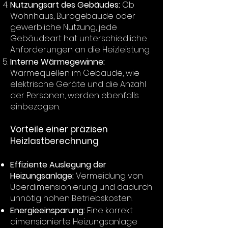
Nutzungsart des Gebäudes:
Ob
Wohnhaus, Bürogebäude oder
gewerbliche Nutzung, jede
Gebäudeart hat unterschiedliche
Anforderungen an die Heizleistung.
Interne Wärmegewinne:
Wärmequellen im Gebäude, wie
elektrische Geräte und die Anzahl
der Personen, werden ebenfalls
einbezogen.
Vorteile einer präzisen
Heizlastberechnung
Effiziente Auslegung der
Heizungsanlage:
Vermeidung von
Überdimensionierung und dadurch
unnötig hohen Betriebskosten.
Energieeinsparung:
Eine korrekt
dimensionierte Heizungsanlage