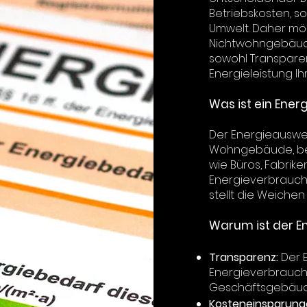
Betriebskosten, s
Umwelt. Daher möc
Nichtwohngebäude 
sowohl Transparen
Energieleistung I
Was ist ein Ene
Der Energieauswe
Wohngebäude, bew
wie Büros, Fabrik
Energieverbrauch,
stellt die Weichen
Warum ist der En
Transparenz:
Der E
Energieverbrauch 
Geschäftsgebäud
Kosteneinsparung