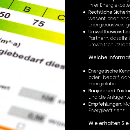
Ihrer Energiekoste
Rechtliche Sicherh
wesentlichen Änd
Energieausweis ge
Umweltbewusstes 
Partnern, dass Ih
Umweltschutz legt
Welche Informat
Energetische Kenn
oder -bedarf, dar
Energielabel.
Baujahr und Zusta
und die Anlagente
Empfehlungen:
Ma
Energieeffizienz.
Wie erhalten Sie