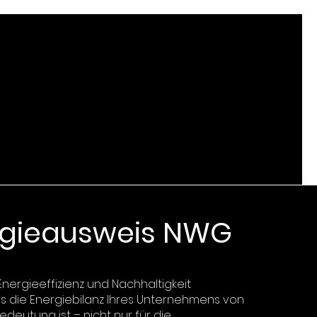
rgieausweis NWG
 Energieeffizienz und Nachhaltigkeit
ss die Energiebilanz Ihres Unternehmens von
deutung ist – nicht nur für die